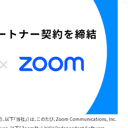
社」）は、このたび、Zoom Communications, Inc.
以下「Zoom社」）とISV（Independent Software