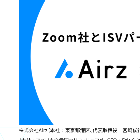
株式会社Airz（本社：東京都港区、代表取締役：宮崎俊行、以下「当
（本社：アメリカ合衆国カリフォルニア州、CEO：Eric S. Yuan、