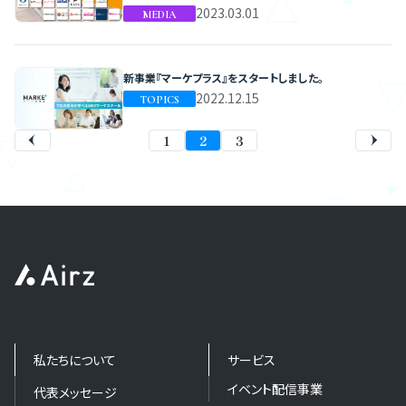
2023.03.01
MEDIA
新事業『マーケプラス』をスタートしました。
2022.12.15
TOPICS
投
1
2
3


稿
ナ
ビ
ゲ
ー
シ
ョ
ン
私たちについて
サービス
イベント配信事業
代表メッセージ