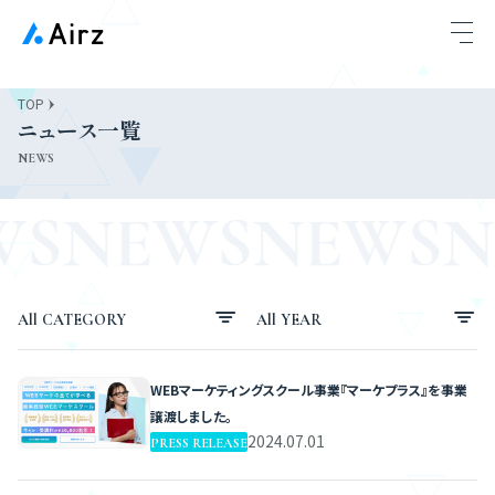
TOP

ニュース一覧
NEWS
WS
NEWS
NEWS
N
All CATEGORY
All YEAR
ALL
ALL
WEBマーケティングスクール事業『マーケプラス』を事業
TOPICS
2026
譲渡しました。
2024.07.01
PRESS RELEASE
PRESS RELEASE
2025